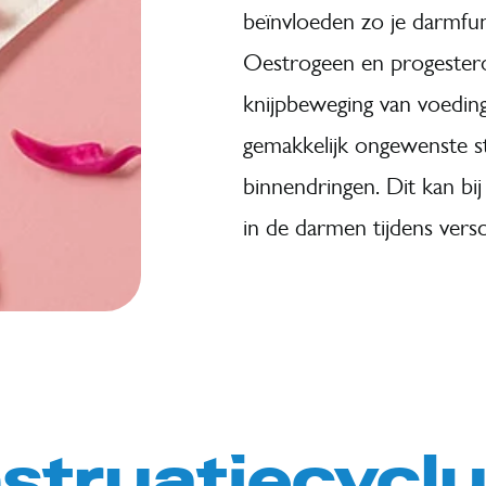
beïnvloeden zo je darmfun
Oestrogeen en progesteron
knijpbeweging van voedin
gemakkelijk ongewenste s
binnendringen. Dit kan b
in de darmen tijdens versc
truatiecyclu