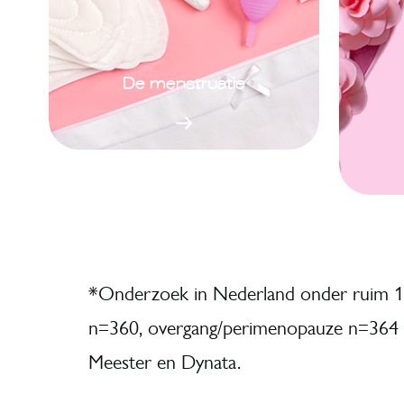
De menstruatie
*
Onderzoek in Nederland onder ruim 10
n=360, overgang/perimenopauze n=364 
Meester en
Dynata
.