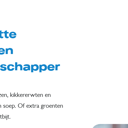
tte
 en
schapper
nzen, kikkererwten en
en soep. Of extra groenten
bijt.