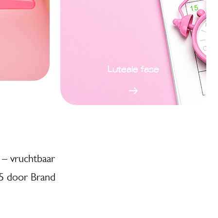
Luteale fase
 – vruchtbaar
5 door Brand