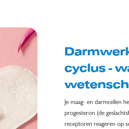
Darmwerki
cyclus – w
wetensch
Je maag- en darmcellen h
progesteron (de geslach
receptoren reageren op 