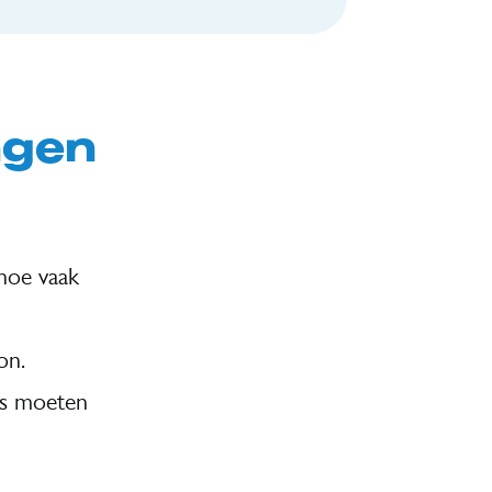
ngen
(hoe vaak
on.
ds moeten